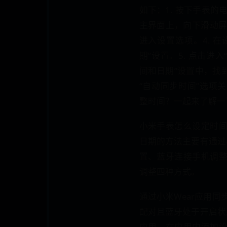
如下：1. 按下手表的
主界面上，向下滑动屏
进入设置选项。4. 
期”设置。5. 点击进入
间和日期”设置中，找到
“自动同步时间”选项
整时间？一起来了解一
小米手表怎么设定时
日期的方法主要有通过
置、蓝牙连接手机调
调整四种方式。
通过小米Wear应用
配对且蓝牙处于开启状
应用。在应用内添加