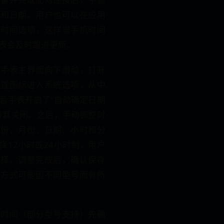
间和日期。用户也可以在应用
步时间选项，这样当手机时间
表会及时跟进更新。
在手表主界面向下滑动，打开
设置图标进入系统选项，从中
若手表开启了“自动确定日期
将其关闭。之后，手动调整时
年份、月份、日期、小时和分
择12小时或24小时制，用户
选择。调整完成后，确认保存
作方式可能因不同型号而有所
整时间（部分型号支持）先确