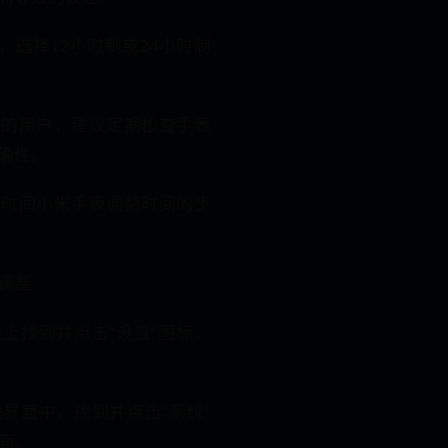
，选择12小时制或24小时制
间的用户，建议定期检查手表
确性。
调时间小米手表调整时间的步
调整
上找到并点击“设置”图标，
界面中，找到并点击“系统”
面。