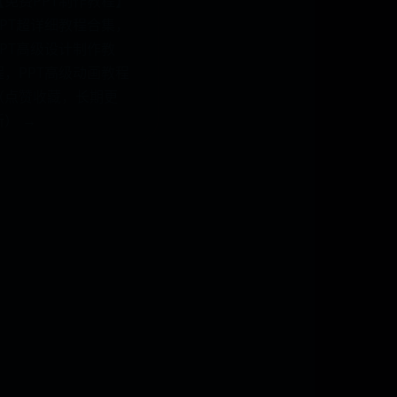
【免费PPT制作教程】
PPT超详细教程合集，
PPT高级设计制作教
程，PPT高级动画教程
（点赞收藏，长期更
新） →