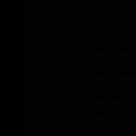
认手表具备此功能，
二维码完成连接。接
备选项，进入日期和时
通过小爱同学语音指
如小米手表3及以上型
说出“设置时间”或者“
应界面，方便用户进行
小米手表如何设置时间小
方法如下：
打开手表：确保手表已
进入设置界面：在手
置”选项。