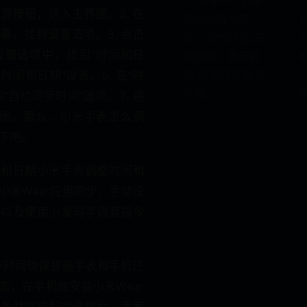
← 分享一下我使
电源按钮，进入主界面。2. 在
用过的几个转
幕，找到设置选项。3. 点击
运：青竹转运/天
在设置选项中，找到“时间和日
翼快递、傲天转
“时间和日期”设置。6. 在“时
运,海淘转运海淘
攻略
“自动同步时间”选项。7. 将
关闭。那么，小米手表怎么调
下吧。
间和日期小米手表调整时间和
小米Wear应用同步、手动设
整以及使用小爱同学语音指令
同步时间确保智能手表和手机已
态，在手机端安装小米Wear
设备并完成配对连接后，手表