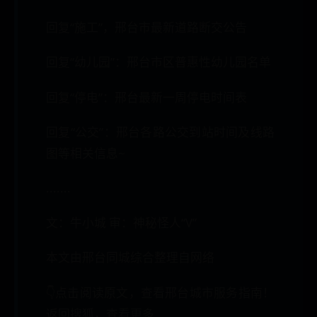
回复“施工”，邢台市最新道路断交公告
回复“幼儿园”：邢台市区普惠性幼儿园名单
回复“停电”：邢台最新一周停电时间表
回复“公交”：邢台各路公交到站时间及线路
图等相关信息~
.......
文：牛小城 审：神秘怪人“V”
本文由邢台同城综合整理自网络
👇点击阅读原文，查看邢台城市服务指南！
返回搜狐，查看更多