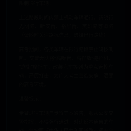
限制通行车辆：
上述路段时间内禁止机动车辆通行，请绕行
光明路、新安街、裕华街、英雄路等道路
（请随时关注路况信息，选择出行路线）。
高考期间，各类车辆在限行路段禁止鸣按喇
叭。交警大队将“高噪音、高排放”拖拉机、
“炸街”摩托车、改装汽车等列为重点管控车
辆，严厉打击，为广大考生营造安静、温馨
的高考环境。
温馨提示：
希望过往车辆自觉遵守本通告，服从公安交
警指挥，不得强行通过，对违反本通告的车
辆，将按照《中华人民共和国道路交通安全