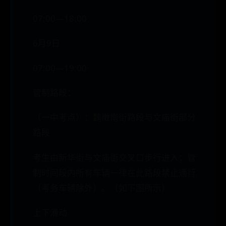
07:00—18:00
6月9日
07:00—19:00
管制路段：
（一中考点）：魏徵南街路段与文庙街部分
路段
考生由新华街与文庙街交叉口步行进入；管
制时间段内所有车辆一律在此路段禁止通行
（考务车辆除外）。（如下图所示）
上下滑动