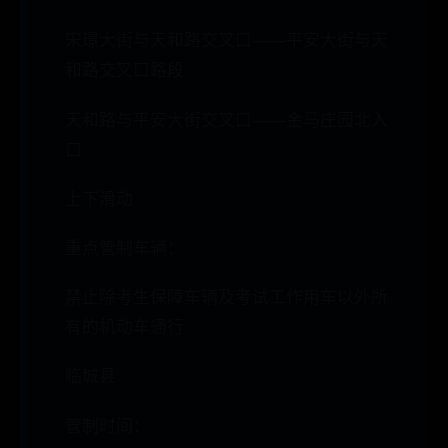
宋璟大街与天和路交叉口——平安大街与天
和路交叉口路段
天和路与平安大街交叉口——金马庄园北入
口
上下滑动
重点管制车辆：
禁止除考生保障车辆及考试工作用车以外所
有的机动车通行
临城县
管制时间：