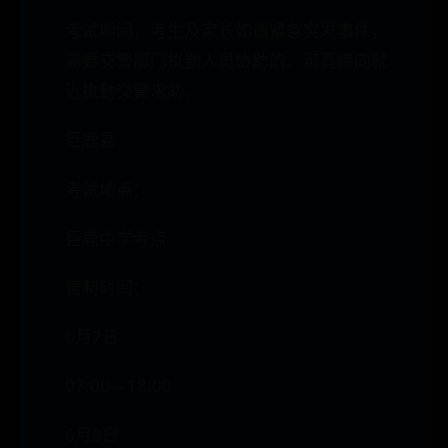
考试期间，考生及家长如遇紧急突发事件，
需要交警部门执勤人员协助的，可直接向就
近执勤交警求助。
巨鹿县
考试地点：
巨鹿中学考点
管制时间：
6月7日
07:00—18:00
6月8日