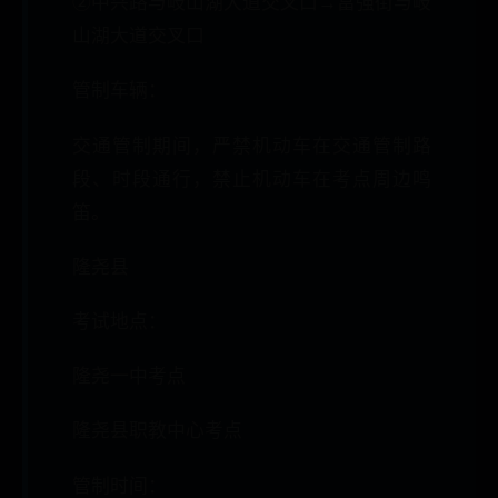
②中兴路与岐山湖大道交叉口→富强街与岐
山湖大道交叉口
管制车辆：
交通管制期间，严禁机动车在交通管制路
段、时段通行，禁止机动车在考点周边鸣
笛。
隆尧县
考试地点：
隆尧一中考点
隆尧县职教中心考点
管制时间：