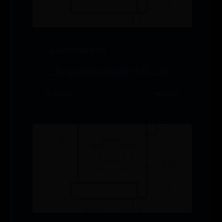
bat365官网登录下载
三星 G3608(2014年11月上市)
📅 07-02
👁️ 4580