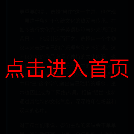
更重要的是，选择“礐峃”这一主题，也体现
了易烊千玺对于传统文化的热爱与传承。在
如今流行文化充斥着英语标签与外来词汇的
背景下，他反其道而行之，选择用一个生僻
汉字来表达自己的音乐理念和艺术追求。这
不仅为他的作品增添了独特的文化内涵，也
点击进入首页
为传统文化在现代娱乐产业中的传播开辟了
新的路径。就像他在2019年的玊尔演唱会
中用“玊”这个字传递出自己独特的理念，玊
尔也因此成为了网络热词。相信“礐峃”也将
通过其独特的文化气息，深深烙印在粉丝和
观众的心中。
对于粉丝们来说，礐峃主题的演唱会不单单