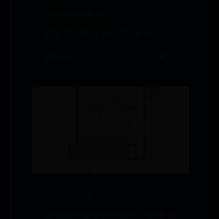
bat365官网登录下载
历届亚洲杯（1956至2019）
📅 08-10
👁️ 173
365bet官方网址
最强蜗牛神龙许愿奖励一览表 终