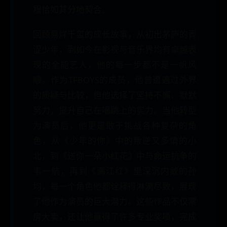
程恰如其分地契合。
回顾易烊千玺的成长故事，从初出茅庐的青
涩少年，到如今在影视与音乐界均有卓越表
现的全能艺人，他的每一步都不是一帆风
顺。作为TFBOYS的成员，他曾遭遇过外界
的质疑与比较，但他选择了坚持不懈、默默
努力，提升自己在唱跳上的实力。当他转型
为演员后，他更是敢于挑战各种复杂的角
色，从《少年的你》中的叛逆又多情的小
北，到《送你一朵小红花》中与命运抗争的
韦一航，再到《满江红》里深沉内敛的孙
均，每一个角色他都诠释得淋漓尽致，展现
了他作为演员的巨大潜力。这些作品不仅票
房大卖，还让他赢得了许多专业奖项，完成