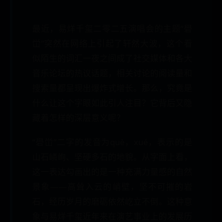
最近，易烊千玺二零二五演唱会的主题“礐
峃”突然在网络上引起了轩然大波，这个看
似陌生的词汇一夜之间成了社交媒体和各大
音乐论坛的热议话题，相关讨论的阅读量和
搜索量都呈现出爆炸式增长。那么，究竟是
什么让这个字眼如此引人注目？它背后又隐
藏着怎样的深层意义呢？
“礐峃”二字的发音为què，xué，表示的是
山石嶙峋、坚硬多石的地貌。从字面上看，
这一表达勾画出的是一种充满力量感的自然
景象——高耸入云的峭壁，坚不可摧的岩
石，经历岁月的磨砺依然屹立不倒。这种意
象与易烊千玺近年来在演艺事业上的发展历