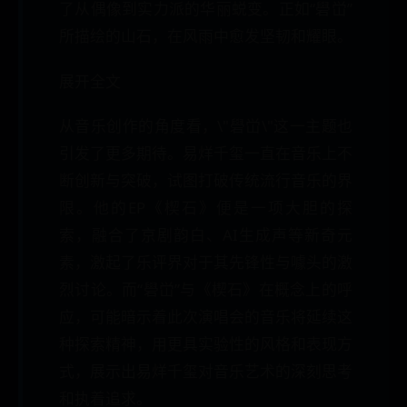
了从偶像到实力派的华丽蜕变。正如“礐峃”
所描绘的山石，在风雨中愈发坚韧和耀眼。
展开全文
从音乐创作的角度看，\"礐峃\"这一主题也
引发了更多期待。易烊千玺一直在音乐上不
断创新与突破，试图打破传统流行音乐的界
限。他的EP《楔石》便是一项大胆的探
索，融合了京剧韵白、AI生成声等新奇元
素，激起了乐评界对于其先锋性与噱头的激
烈讨论。而“礐峃”与《楔石》在概念上的呼
应，可能暗示着此次演唱会的音乐将延续这
种探索精神，用更具实验性的风格和表现方
式，展示出易烊千玺对音乐艺术的深刻思考
和执着追求。