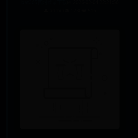
bat365官网登录下载
📅 2026-02-04 22:21:56
👤 admin
👁️ 1230
❤️ 516